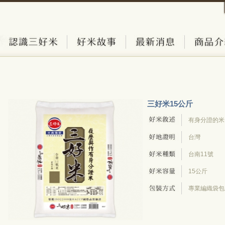
三好米15公斤
有身分證的米
台灣
台南11號
15公斤
專業編織袋包