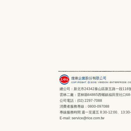
總公司：新北市24342泰山區新五路一段116
雲林二廠：雲林縣64865西螺鎮福田里社口68-
公司電話：(02) 2297-7088
消費者服務專線：0800-097088
專線服務時間 週一至週五 8:30-12:00、13:30-1
E-mail:
service@rice.com.tw